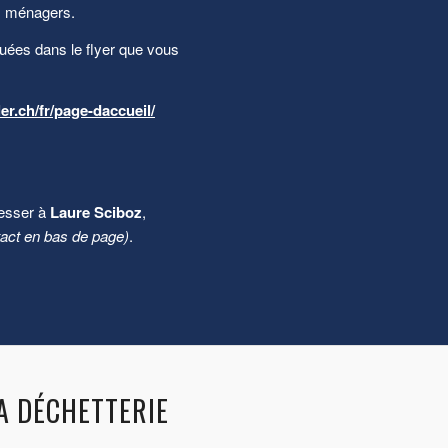
es ménagers.
quées dans le flyer que vous
er.ch/fr/page-daccueil/
resser à
Laure Sciboz
,
tact en bas de page)
.
A DÉCHETTERIE