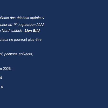
ollecte des déchets spéciaux
er
gueur au 1
septembre 2022
u Nord vaudois.
Lien Stid
iaux ne pourront plus être
, peinture, solvants,
n 2026 :
ût
ons