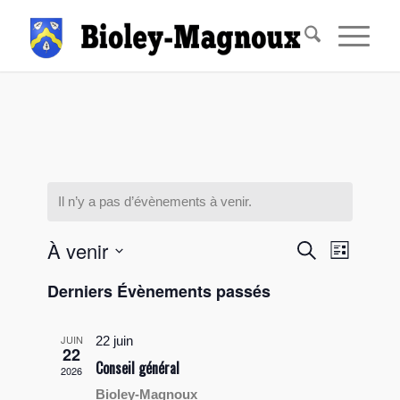
Il n’y a pas d’évènements à venir.
Recherche
Navigati
À venir
Recherche
Liste
de
et
Sélectionnez
vues
Derniers Évènements passés
navigation
une
Évèneme
date.
de
JUIN
22 juin
vues
22
Conseil général
2026
Évènements
Bioley-Magnoux